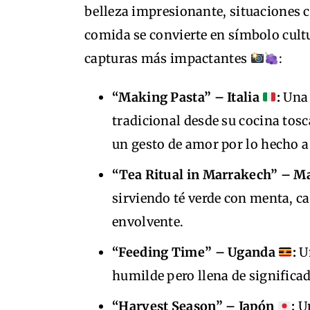
belleza impresionante, situaciones c
comida se convierte en símbolo cult
capturas más impactantes
:
“Making Pasta” – Italia
:
Una 
tradicional desde su cocina tosc
un gesto de amor por lo hecho 
“Tea Ritual in Marrakech” – M
sirviendo té verde con menta, c
envolvente.
“Feeding Time” – Uganda
:
Un
humilde pero llena de significa
“Harvest Season” – Japón
:
Un