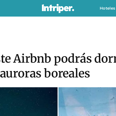
Hoteles
ste Airbnb podrás dor
s auroras boreales