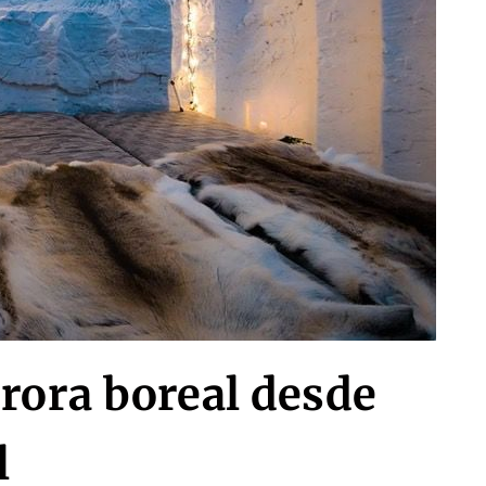
urora boreal desde
l