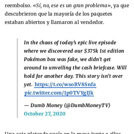
reembolso.
«Sí, no, ese es un gran problema»
, ya que
descubrieron que la mayoría de los paquetes
estaban abiertos y llamaron al vendedor.
In the chaos of today’s epic live episode
where we discovered our $375k 1st edition
Pokémon box was fake, we didn’t get
around to unveiling the cash briefcase. Will
hold for another day. This story isn’t over
yet.
https://t.co/wsoRV8Snfa
pic.twitter.com/1p0TVYgIJk
— Dumb Money (@DumbMoneyTV)
October 27, 2020
Una caja plateada yacía en la mesa junto a ellos,