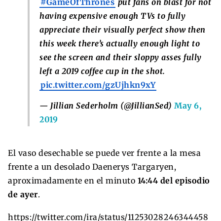
#GameOfThrones
put fans on blast for not
having expensive enough TVs to fully
appreciate their visually perfect show then
this week there’s actually enough light to
see the screen and their sloppy asses fully
left a 2019 coffee cup in the shot.
pic.twitter.com/gzUjhkn9xY
— Jillian Sederholm (@JillianSed)
May 6,
2019
El vaso desechable se puede ver frente a la mesa
frente a un desolado Daenerys Targaryen,
aproximadamente en el minuto
14:44 del episodio
de ayer
.
https://twitter.com/ira/status/11253028246344458