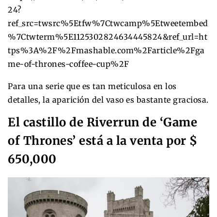
24?
ref_src=twsrc%5Etfw%7Ctwcamp%5Etweetembed
%7Ctwterm%5E1125302824634445824&ref_url=ht
tps%3A%2F%2Fmashable.com%2Farticle%2Fga
me-of-thrones-coffee-cup%2F
Para una serie que es tan meticulosa en los
detalles, la aparición del vaso es bastante graciosa.
El castillo de Riverrun de ‘Game
of Thrones’ está a la venta por $
650,000