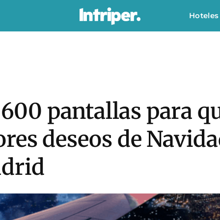
Hoteles
2.600 pantallas para q
ores deseos de Navida
adrid