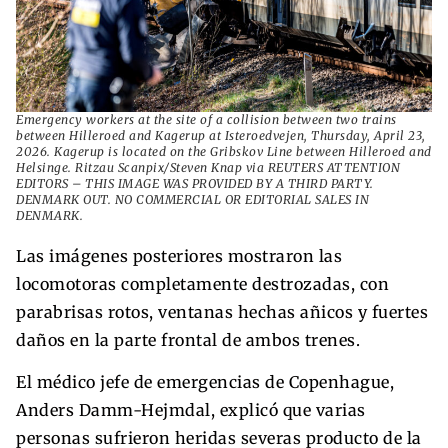
Emergency workers at the site of a collision between two trains
between Hilleroed and Kagerup at Isteroedvejen, Thursday, April 23,
2026. Kagerup is located on the Gribskov Line between Hilleroed and
Helsinge. Ritzau Scanpix/Steven Knap via REUTERS ATTENTION
EDITORS – THIS IMAGE WAS PROVIDED BY A THIRD PARTY.
DENMARK OUT. NO COMMERCIAL OR EDITORIAL SALES IN
DENMARK.
Las imágenes posteriores mostraron las
locomotoras completamente destrozadas, con
parabrisas rotos, ventanas hechas añicos y fuertes
daños en la parte frontal de ambos trenes.
El médico jefe de emergencias de Copenhague,
Anders Damm-Hejmdal, explicó que varias
personas sufrieron heridas severas producto de la