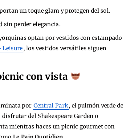
aportan un toque glam y protegen del sol.
d sin perder elegancia.
yorquinas optan por vestidos con estampado
+ Leisure
, los vestidos versátiles siguen
picnic con vista
aminata por
Central Park
, el pulmón verde de
, disfrutar del Shakespeare Garden o
nta mientras haces un picnic gourmet con
 como
Le Pain Quotidien
.