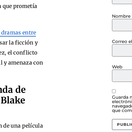
n que prometía
Nombre
s dramas entre
Correo e
ar la ficción y
ez, el conflicto
fil y amenaza con
Web
nda de
Guarda m
 Blake
electrón
navegado
que com
 de una película