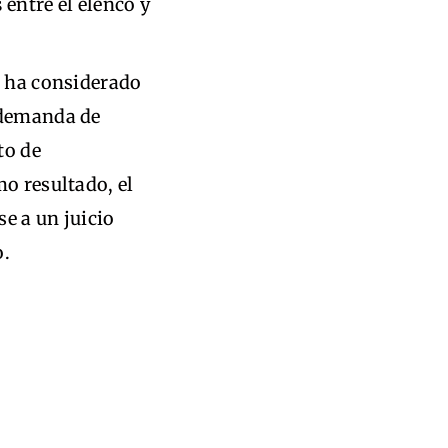
s
entre el elenco y
o ha considerado
 demanda de
to de
mo resultado, el
se a un juicio
o.