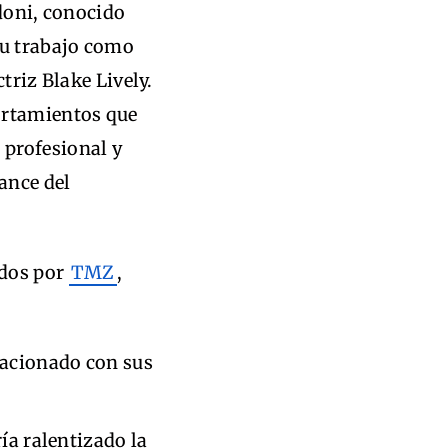
ldoni, conocido
su trabajo como
triz Blake Lively.
ortamientos que
profesional y
vance del
idos por
TMZ
,
acionado con sus
ía ralentizado la