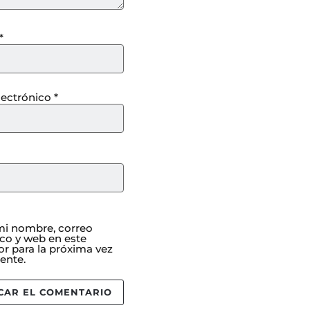
*
lectrónico
*
i nombre, correo
ico y web en este
r para la próxima vez
ente.