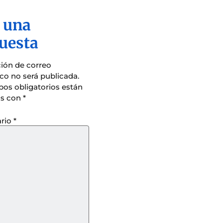
 una
uesta
ción de correo
ico no será publicada.
os obligatorios están
s con
*
rio
*