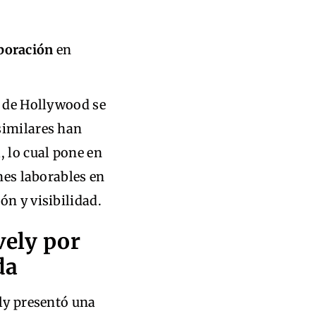
aboración
en
s de Hollywood se
similares han
, lo cual pone en
ones laborables en
ón y visibilidad.
vely por
da
ely presentó una