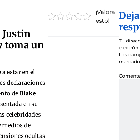
¡Valora
Deja
esto!
resp
 Justin
Tu direc
ly toma un
electrón
Los camp
marcado
a estar en el
Comenta
tes declaraciones
tento de
Blake
sentada en su
as celebridades
y medios de
ensiones ocultas