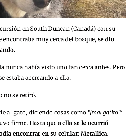
excursión en South Duncan (Canadá) con su
e encontraba muy cerca del bosque,
se dio
hando.
ella nunca había visto uno tan cerca antes. Pero
se estaba acercando a ella.
 no se retiró.
arle al gato, diciendo cosas como
“¡mal gatito!”
vo firme. Hasta que a ella
se le ocurrió
día encontrar en su celular: Metallica.