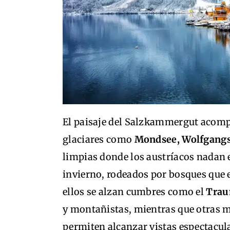
El paisaje del Salzkammergut acomp
glaciares como
Mondsee, Wolfgangse
limpias donde los austríacos nadan e
invierno, rodeados por bosques que e
ellos se alzan cumbres como el
Trau
y montañistas, mientras que otras 
permiten alcanzar vistas espectacula