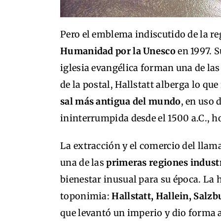
Pero el emblema indiscutido de la r
Humanidad por la Unesco
en 1997. S
iglesia evangélica forman una de la
de la postal, Hallstatt alberga lo q
sal más antigua del mundo
, en uso 
ininterrumpida desde el 1500 a.C., ho
La extracción y el comercio del lla
una de las
primeras regiones indust
bienestar inusual para su época. La h
toponimia:
Hallstatt, Hallein, Salz
que levantó un imperio y dio forma a