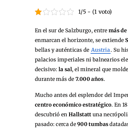
1/5 - (1 voto)
En el sur de Salzburgo, entre
más de 
enmarcan el horizonte, se extiende
bellas y auténticas de
Austria
. Su h
palacios imperiales ni balnearios e
decisivo:
la sal
, el mineral que molde
durante más de
7.000 años
.
Mucho antes del esplendor del Imperi
centro económico estratégico
. En 1
descubrió en
Hallstatt
una necrópolis
pasado: cerca de
900 tumbas
datadas 