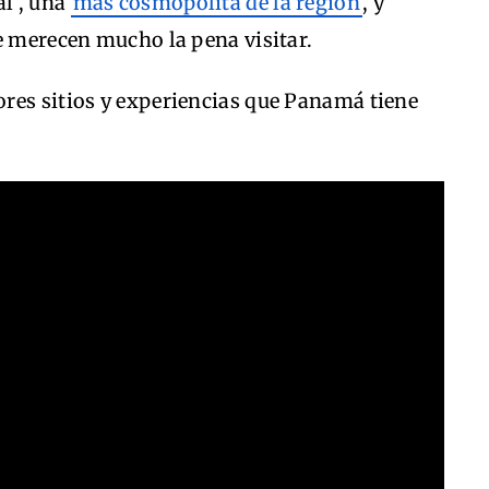
al , una
más cosmopolita de la región
, y
e merecen mucho la pena visitar.
res sitios y experiencias que Panamá tiene