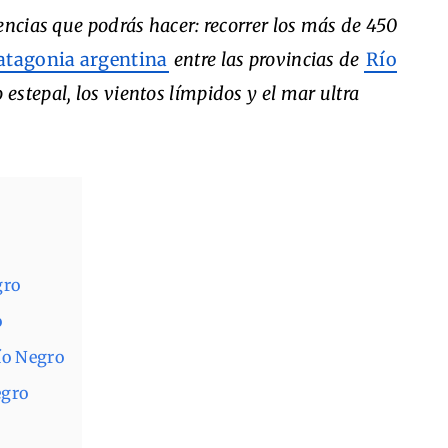
encias que podrás hacer: recorrer los más de 450
atagonia argentina
entre las provincias de
Río
to estepal, los vientos límpidos y el mar ultra
gro
o
ío Negro
egro