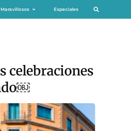
 Maravillosos
Especiales
as celebraciones
undo￼