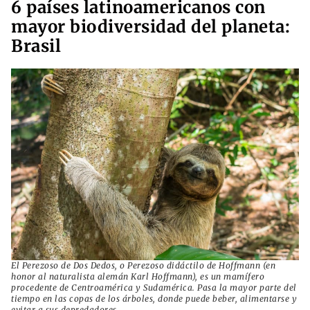
6 países latinoamericanos con
mayor biodiversidad del planeta:
Brasil
El Perezoso de Dos Dedos, o Perezoso didáctilo de Hoffmann (en
honor al naturalista alemán Karl Hoffmann), es un mamífero
procedente de Centroamérica y Sudamérica. Pasa la mayor parte del
tiempo en las copas de los árboles, donde puede beber, alimentarse y
evitar a sus depredadores