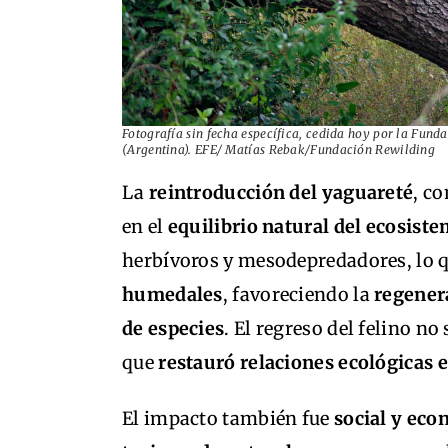
Fotografía sin fecha específica, cedida hoy por la Fund
(Argentina). EFE/ Matías Rebak/Fundación Rewilding
La
reintroducción del yaguareté
, c
en el
equilibrio natural del ecosist
herbívoros y mesodepredadores, lo 
humedales
, favoreciendo la
regener
de especies
. El regreso del felino n
que
restauró relaciones ecológicas 
El impacto también fue
social y ec