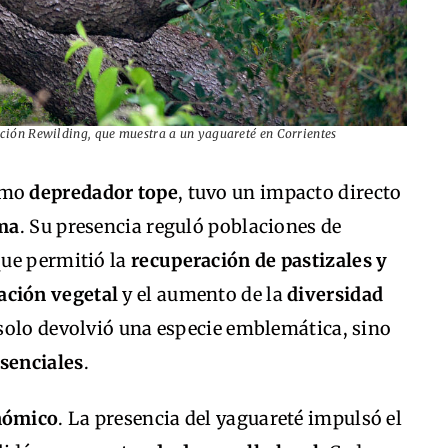
ación Rewilding, que muestra a un yaguareté en Corrientes
omo
depredador tope
, tuvo un impacto directo
ema
. Su presencia reguló poblaciones de
que permitió la
recuperación de pastizales y
ación vegetal
y el aumento de la
diversidad
o solo devolvió una especie emblemática, sino
esenciales
.
onómico
. La presencia del yaguareté impulsó el