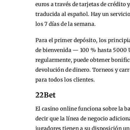
euros a través de tarjetas de crédito 
traducida al español. Hay un servicio
los 7 días de la semana.
Para el primer depósito, los princip
de bienvenida — 100 % hasta 5000 USD
regularmente, puede obtener bonific
devolución de dinero. Torneos y car
para todos los clientes.
22Bet
El casino online funciona sobre la b
decir que la línea de negocio adiciona
jugadores tienen a su disposición u