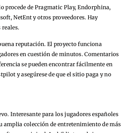
do procede de Pragmatic Play, Endorphina,
ft, NetEnt y otros proveedores. Hay
 reales.
buena reputación. El proyecto funciona
ugadores en cuestión de minutos. Comentarios
ferencia se pueden encontrar fácilmente en
pilot y asegúrese de que el sitio paga y no
evo. Interesante para los jugadores españoles
su amplia colección de entretenimiento de más