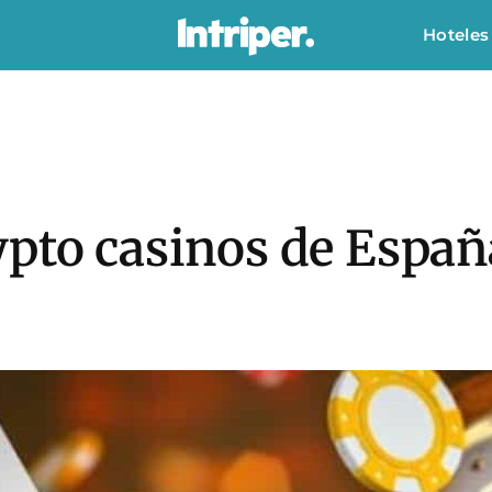
Hoteles
ypto casinos de Espa