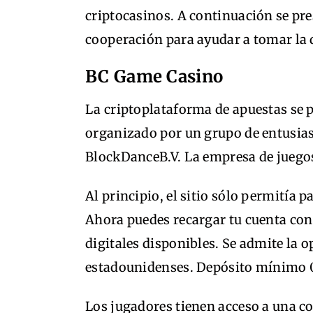
criptocasinos. A continuación se pre
cooperación para ayudar a tomar la d
BC Game Casino
La criptoplataforma de apuestas se p
organizado por un grupo de entusias
BlockDanceB.V. La empresa de juegos 
Al principio, el sitio sólo permitía
Ahora puedes recargar tu cuenta con
digitales disponibles. Se admite la o
estadounidenses. Depósito mínimo 
Los jugadores tienen acceso a una c