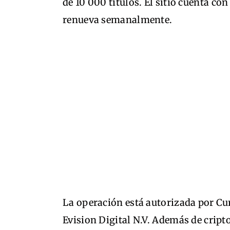
de 10 000 títulos. El sitio cuenta con
renueva semanalmente.
La operación está autorizada por Cur
Evision Digital N.V. Además de cript