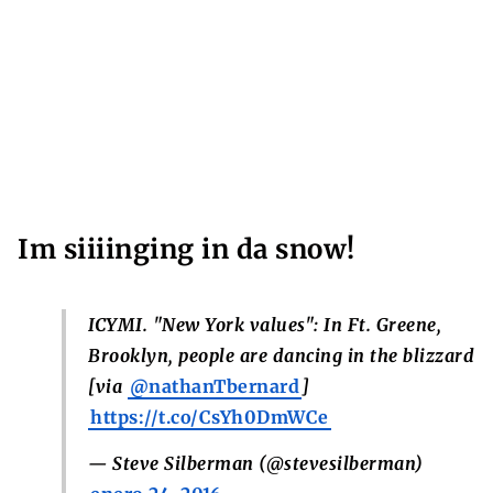
Im siiiinging in da snow!
ICYMI. "New York values": In Ft. Greene,
Brooklyn, people are dancing in the blizzard
[via
@nathanTbernard
]
https://t.co/CsYh0DmWCe
— Steve Silberman (@stevesilberman)