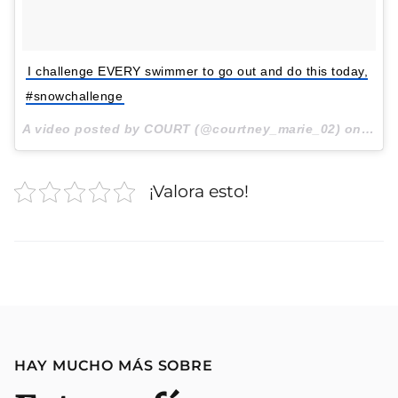
I challenge EVERY swimmer to go out and do this today,
#snowchallenge
A video posted by COURT (@courtney_marie_02) on
Jan 
¡Valora esto!
HAY MUCHO MÁS SOBRE