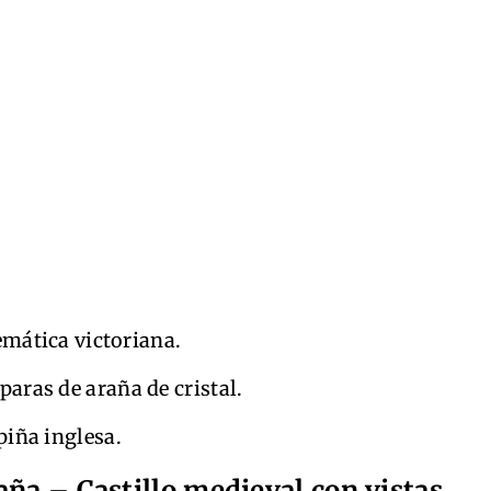
emática victoriana.
aras de araña de cristal.
piña inglesa.
aña – Castillo medieval con vistas