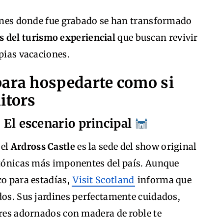
ciones donde fue grabado se han transformado
s del turismo experiencial
que buscan revivir
opias vacaciones.
para hospedarte como si
itors
– El escenario principal
 el
Ardross Castle
es la sede del show original
ectónicas más imponentes del país. Aunque
co para estadías,
Visit Scotland
informa que
dos. Sus jardines perfectamente cuidados,
ores adornados con madera de roble te