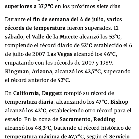
superiores a 37,7°C
en los próximos siete días.
Durante el
fin de semana del 4 de julio
, varios
récords de temperatura
fueron superados. El
sábado
, el
Valle de la Muerte
alcanzó los
53°C
,
rompiendo el récord diario de
52°C
establecido el 6
de julio de 2007.
Las Vegas
alcanzó los
46°C
,
empatando con los récords de 2007 y 1989.
Kingman
,
Arizona
, alcanzó los
42,7°C
, superando
el récord anterior de
42°C
.
En
California
,
Daggett
rompió su récord de
temperatura diaria
, alcanzando los
47°C
.
Bishop
alcanzó los
42°C
, estableciendo otro récord para el
estado. En la zona de
Sacramento
,
Redding
alcanzó los
48,3°C
, batiendo el récord histórico de
temperatura máxima
de
47,7°C
, según el
Servicio