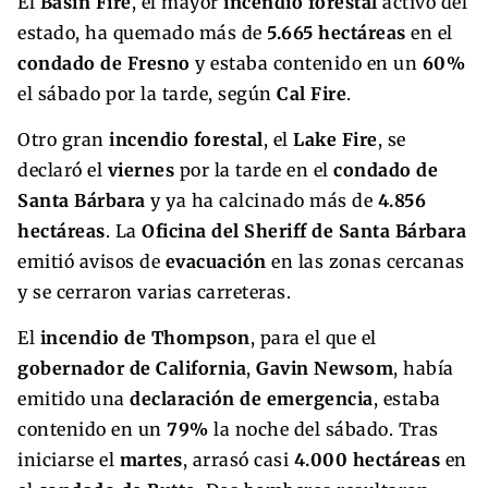
El
Basin Fire
, el mayor
incendio forestal
activo del
estado, ha quemado más de
5.665 hectáreas
en el
condado de Fresno
y estaba contenido en un
60%
el sábado por la tarde, según
Cal Fire
.
Otro gran
incendio forestal
, el
Lake Fire
, se
declaró el
viernes
por la tarde en el
condado de
Santa Bárbara
y ya ha calcinado más de
4.856
hectáreas
. La
Oficina del Sheriff de Santa Bárbara
emitió avisos de
evacuación
en las zonas cercanas
y se cerraron varias carreteras.
El
incendio de Thompson
, para el que el
gobernador de California
,
Gavin Newsom
, había
emitido una
declaración de emergencia
, estaba
contenido en un
79%
la noche del sábado. Tras
iniciarse el
martes
, arrasó casi
4.000 hectáreas
en