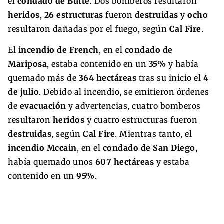
el
condado de Butte
. Dos bomberos resultaron
heridos
,
26 estructuras
fueron
destruidas
y
ocho
resultaron dañadas por el fuego, según
Cal Fire
.
El
incendio de French
, en el
condado de
Mariposa
, estaba contenido en un
35%
y había
quemado más de
364 hectáreas
tras su inicio el
4
de julio
. Debido al incendio, se emitieron órdenes
de
evacuación
y advertencias, cuatro bomberos
resultaron
heridos
y cuatro estructuras fueron
destruidas
, según
Cal Fire
. Mientras tanto, el
incendio Mccain
, en el
condado de San Diego
,
había quemado unos
607 hectáreas
y estaba
contenido en un
95%
.