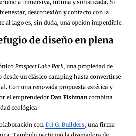
eriencia inmersiva, íntima y sofisticada. Si
bienestar, desconexión y contacto con la
nte al lago es, sin duda, una opción imperdible.
efugio de diseño en plena
cónico
Prospect Lake Park
, una propiedad de
 desde un clásico camping hasta convertirse
al. Con una renovada propuesta estética y
 por el emprendedor
Dan Fishman
combina
idad ecológica.
colaboración con
D.I.G. Builders
, una firma
gica. También participó la diseñadora de