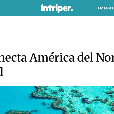
Hoteles
necta América del Nor
l