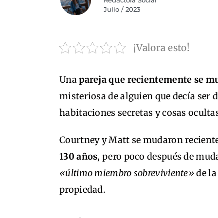
Redactora Social
Julio / 2023
¡Valora esto!
Una
pareja que recientemente se m
misteriosa de alguien que decía ser d
habitaciones secretas y cosas oculta
Courtney y Matt se mudaron recien
130 años
, pero poco después de muda
«último miembro sobreviviente»
de la
propiedad.