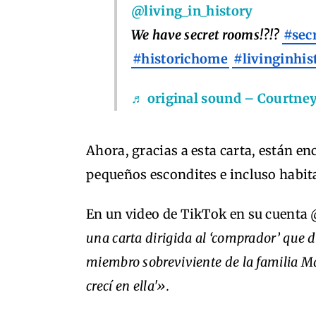
@living_in_history
We have secret rooms!?!?
#sec
#historichome
#livinginhis
♬ original sound – Courtne
Ahora, gracias a esta carta, están 
pequeños escondites e incluso habita
En un video de TikTok en su cuenta 
una carta dirigida al ‘comprador’ que 
miembro sobreviviente de la familia M
crecí en ella'».