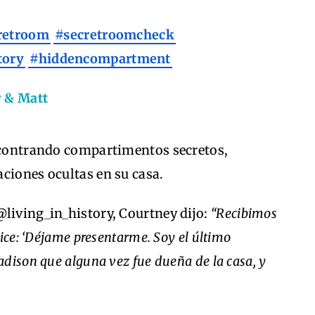
retroom
#secretroomcheck
tory
#hiddencompartment
y & Matt
encontrando compartimentos secretos,
ciones ocultas en su casa.
@living_in_history, Courtney dijo:
“Recibimos
dice: ‘Déjame presentarme. Soy el último
adison que alguna vez fue dueña de la casa, y