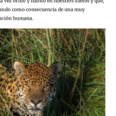
vez brilló y habitó en nuestros suelos y que,
gando como consecuencia de una muy
ención humana.