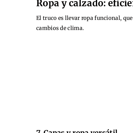
Ropa y calzado: efic
El truco es llevar ropa funcional, q
cambios de clima.
7. Capas y ropa versátil