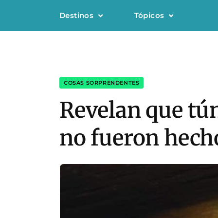
Destinos
Tópicos
COSAS SORPRENDENTES
Revelan que tún
no fueron hec