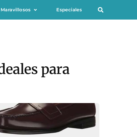
 Maravillosos
Especiales
deales para