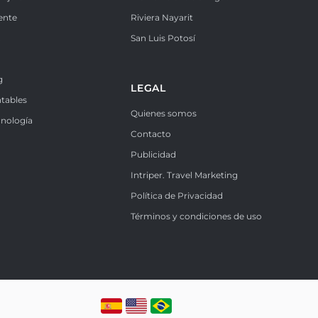
ente
Riviera Nayarit
k
San Luis Potosí
g
LEGAL
ntables
Quienes somos
cnología
Contacto
Publicidad
Intriper. Travel Marketing
Política de Privacidad
Términos y condiciones de uso