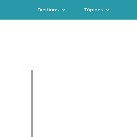
Destinos
Tópicos
ESTO ES LO ÚLTIMO SOBRE
Viajeros
mundo