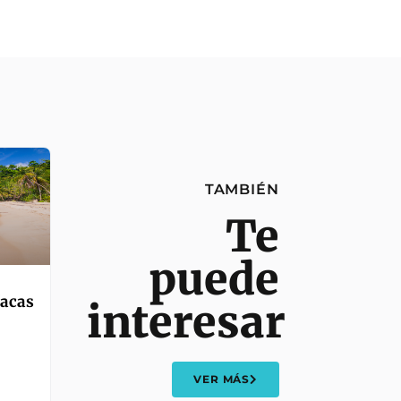
TAMBIÉN
Te
puede
íacas
interesar
VER MÁS