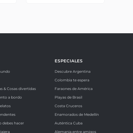
ESPECIALES
mundo
Descubre Argentina
Colombia te espera
as & Cosas divertidas
Faraones de América
ento a bordo
Playas de Brasil
Relatos
Costa Cruceros
endentes
Enamorados de Medellín
o debes hacer
Auténtica Cuba
iajera
Alemania entre amigos