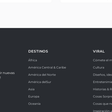
DESTINOS
VIRAL
África
Cómete el 
América Central & Caribe
Cultura
ir nuevas
América del Norte
Diseños, ide
!
América delSur
Entretenimi
Asia
Historias & 
Europa
Cosas Sorpr
Oceanía
Cosas que n
Inspiración v