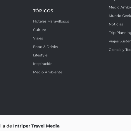
Medio Ambi
TÓPICOS
Mundo Gee
Hoteles Maravillosos
Noticias
Cultura
Trip Plannin
Viajes
Viajes Suste
Food & Drinks
Ciencia y Te
Lifestyle
Inspiración
Medio Ambiente
ilia de
Intriper Travel Media