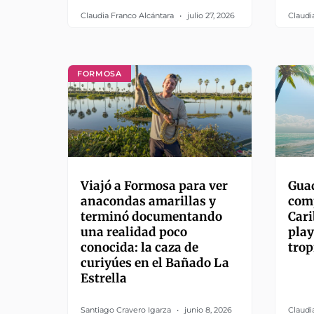
Claudia Franco Alcántara
julio 27, 2026
Claudi
FORMOSA
Viajó a Formosa para ver
Guad
anacondas amarillas y
comp
terminó documentando
Cari
una realidad poco
play
conocida: la caza de
trop
curiyúes en el Bañado La
Estrella
Santiago Cravero Igarza
junio 8, 2026
Claudi