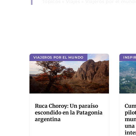
Tópicos
»
Viajes
»
Viajeros por el mund
VIAJEROS POR EL MUNDO
INSPI
Ruca Choroy: Un paraíso
Cump
escondido en la Patagonia
pilo
argentina
mund
una
inte