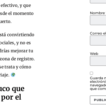
efectivo, y que
Nombre
esde el momento
uerto.
Correo e
está convirtiendo
ciales, y no es
drías mejorar tu
Web
 zona de registro.
se trata y cómo
iaje.
Guarda m
electrón
navegado
uco que
que com
 por el