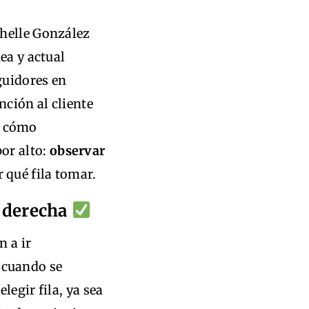
chelle González
ea y actual
guidores en
nción al cliente
có cómo
or alto:
observar
 qué fila tomar.
a derecha
n a ir
cuando se
legir fila, ya sea