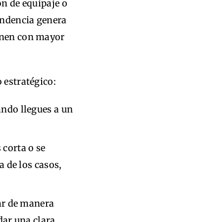
ón de equipaje o
endencia genera
enen con mayor
 estratégico:
ndo llegues a un
 corta o se
 de los casos,
ar de manera
dar una clara