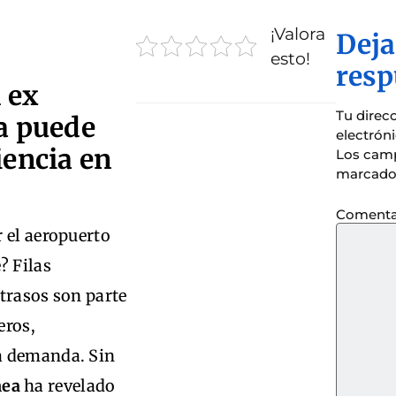
¡Valora
Deja
esto!
resp
 ex
Tu direc
a puede
electrón
iencia en
Los camp
marcado
Comenta
 el aeropuerto
? Filas
trasos son parte
eros,
a demanda. Sin
nea
ha revelado