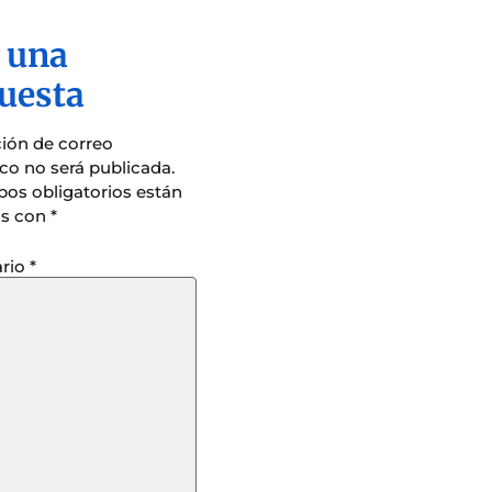
 una
uesta
ción de correo
ico no será publicada.
os obligatorios están
s con
*
rio
*