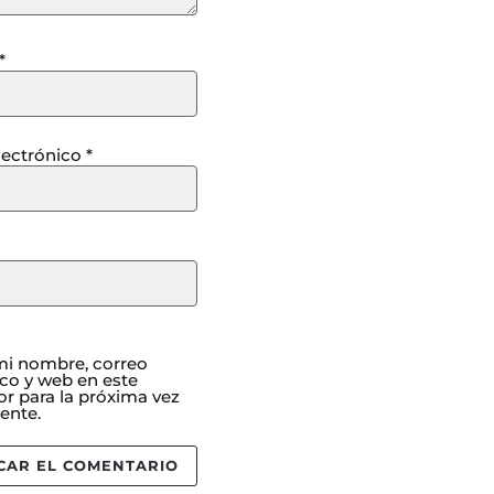
*
lectrónico
*
i nombre, correo
ico y web en este
r para la próxima vez
ente.