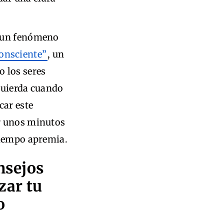
r un fenómeno
consciente”
, un
 los seres
quierda cuando
car este
r unos minutos
tiempo apremia.
nsejos
zar tu
o