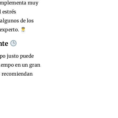
 complementa muy
l estrés
algunos de los
 experto.
ente
mpo justo puede
tiempo en un gran
as recomiendan