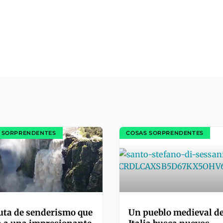
 SORPRENDENTES
COSAS SORPRENDENTES
uta de senderismo que
Un pueblo medieval d
es