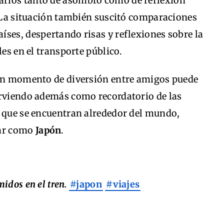
rios tanto de asombro como de reflexión
. La situación también suscitó comparaciones
aíses, despertando risas y reflexiones sobre la
les en el transporte público.
 un momento de diversión entre amigos puede
irviendo además como recordatorio de las
s que se encuentran alrededor del mundo,
lar como
Japón
.
idos en el tren.
#japon
#viajes