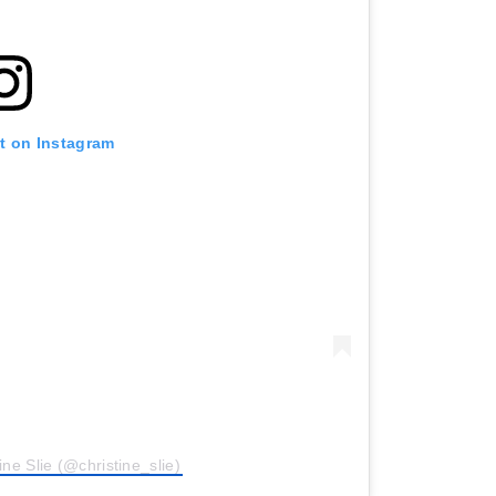
st on Instagram
ine Slie (@christine_slie)