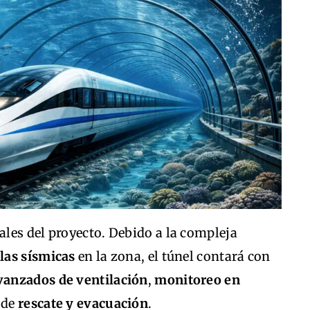
rales del proyecto. Debido a la compleja
llas sísmicas
en la zona, el túnel contará con
vanzados de ventilación
,
monitoreo en
 de
rescate y evacuación
.