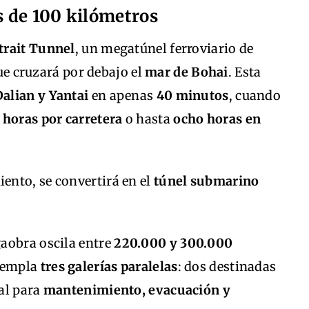
 de 100 kilómetros
trait Tunnel
, un megatúnel ferroviario de
e cruzará por debajo el
mar de Bohai
. Esta
alian y Yantai
en apenas
40 minutos
, cuando
 horas por carretera
o hasta
ocho horas en
nto, se convertirá en el
túnel submarino
aobra oscila entre
220.000 y 300.000
ntempla
tres galerías paralelas
: dos destinadas
ral para
mantenimiento, evacuación y