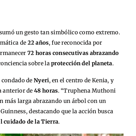
o sumó un gesto tan simbólico como extremo.
limática de
22 años
, fue reconocida por
ermanecer
72 horas consecutivas abrazando
 conciencia sobre la
protección del planeta
.
el condado de
Nyeri
, en el centro de Kenia, y
 anterior de
48 horas
. “Truphena Muthoni
tón más larga abrazando un árbol con un
ó Guinness, destacando que la acción busca
l cuidado de la Tierra
.