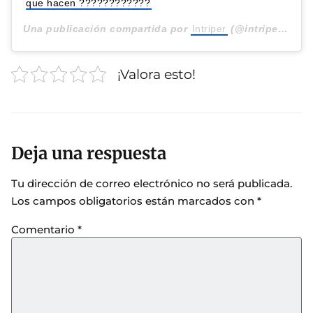
que hacen ????????????
Una publicación compartida por
Intriper
(@intriper) el
30
¡Valora esto!
Deja una respuesta
Tu dirección de correo electrónico no será publicada.
Los campos obligatorios están marcados con
*
Comentario
*