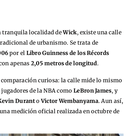
la tranquila localidad de
Wick
, existe una calle
tradicional de urbanismo. Se trata de
006
por el
Libro Guinness de los Récords
 con apenas
2,05 metros de longitud
.
de comparación curiosa: la calle mide lo mismo
e jugadores de la NBA como
LeBron James
, y
Kevin Durant
o
Victor Wembanyama
. Aun así,
 una medición oficial realizada en octubre de