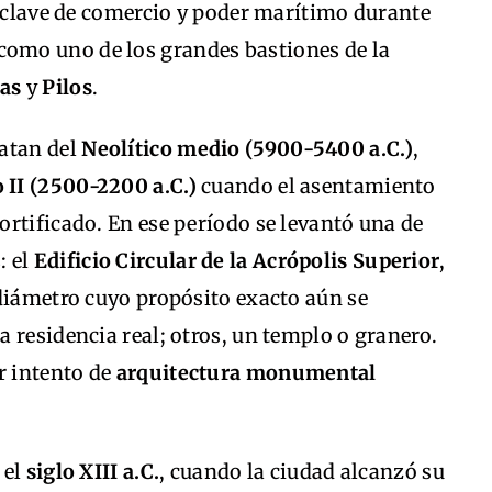
o clave de comercio y poder marítimo durante
como uno de los grandes bastiones de la
as
y
Pilos
.
atan del
Neolítico medio (5900-5400 a.C.)
,
 II (2500-2200 a.C.)
cuando el asentamiento
rtificado. En ese período se levantó una de
: el
Edificio Circular de la Acrópolis Superior
,
diámetro cuyo propósito exacto aún se
 residencia real; otros, un templo o granero.
r intento de
arquitectura monumental
 el
siglo XIII a.C.
, cuando la ciudad alcanzó su