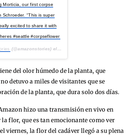
g Morticia, our first corpse
 Schroeder. “This is super
ally excited to share it with
heres #seattle #corpseflower
ories
(@amazonstories) el
20 de Oct de 2018 a las 2:12 PDT
viene del olor húmedo de la planta, que
 no detuvo a miles de visitantes que se
oración de la planta, que dura solo dos días.
, Amazon hizo una transmisión en vivo en
r la flor, que es tan emocionante como ver
el viernes, la flor del cadáver llegó a su plena