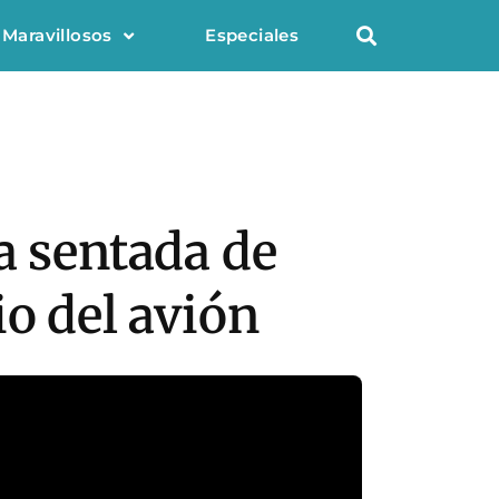
 Maravillosos
Especiales
a sentada de
io del avión