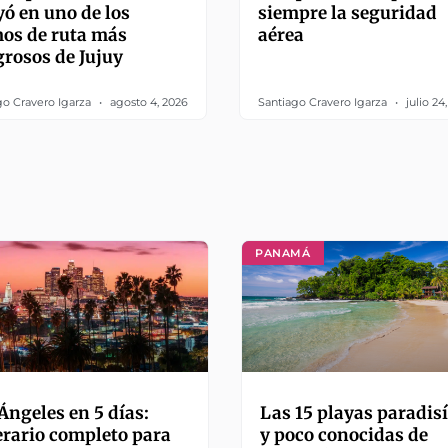
yó en uno de los
siempre la seguridad
os de ruta más
aérea
grosos de Jujuy
go Cravero Igarza
agosto 4, 2026
Santiago Cravero Igarza
julio 24
PANAMÁ
Ángeles en 5 días:
Las 15 playas paradis
erario completo para
y poco conocidas de