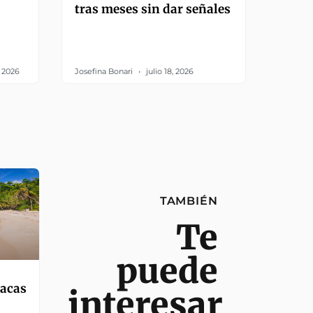
tras meses sin dar señales
, 2026
Josefina Bonari
julio 18, 2026
TAMBIÉN
Te
puede
íacas
interesar