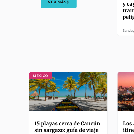
VER MÁS
y ca
tram
peli
Santia
MÉXICO
15 playas cerca de Cancún
Los 
sin sargazo: guía de viaje
itin