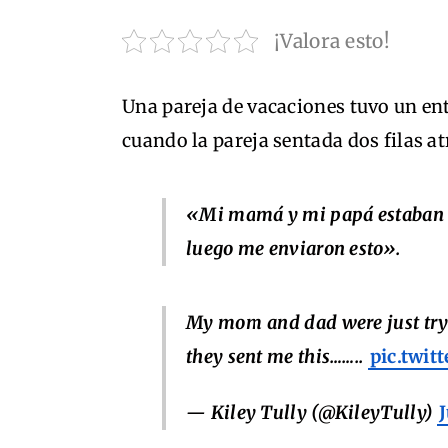
¡Valora esto!
Una pareja de vacaciones tuvo un en
cuando la pareja sentada dos filas at
«Mi mamá y mi papá estaban tr
luego me enviaron esto».
My mom and dad were just tryi
they sent me this……..
pic.twit
— Kiley Tully (@KileyTully)