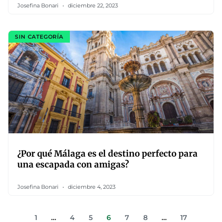
Josefina Bonari
diciembre 22, 2023
SIN CATEGORÍA
¿Por qué Málaga es el destino perfecto para
una escapada con amigas?
Josefina Bonari
diciembre 4, 2023
1
…
4
5
6
7
8
…
17