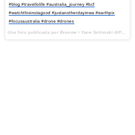
#blog #travellolife #australia_journey #bcf
#watchthisinstagood #justanotherdayinwa #earthpix
#focusaustralia #drone #drones
Una foto publicada por Broome • Yane Sotiroski AIPP (@yane.photography) el