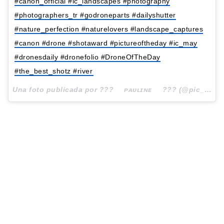
#canon_official #ic_landscapes #photography
#photographers_tr #godroneparts #dailyshutter
#nature_perfection #naturelovers #landscape_captures
#canon #drone #shotaward #pictureoftheday #ic_may
#dronesdaily #dronefolio #DroneOfTheDay
#the_best_shotz #river
Una foto publicada por ???⠀⠀ᴘᴀᴜʟɪɴᴇ⠀⠀??? (@pic_pau) el