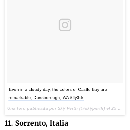
Even in a cloudy day, the colors of Castle Bay are
remarkable, Dunsborough, WA #fly3dr
Una foto publicada por Sky Perth (@skyperth) el
25 de Jul de 2016 a la(s) 2:53 PDT
11. Sorrento, Italia