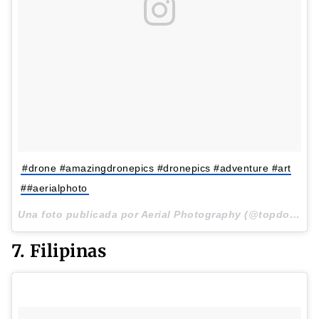
#drone #amazingdronepics #dronepics #adventure #art
##aerialphoto
Una foto publicada por Aerial Photography (@topdownphotos) el
7. Filipinas