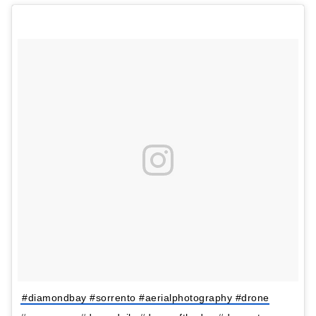
#diamondbay #sorrento #aerialphotography #drone