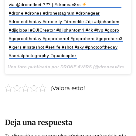
via @dronefleet ??? | #droneav8rs
———————–
#drone #drones #dronestagram #dronegear
#droneoftheday #dronefly #dronelife #dji #djiphantom
#djiglobal #DJICreator #djiphantom4 #4k #fvp #gopro
#goprooftheday #goprohero4 #goprohero #goprohero3
#igers #instashot #setlife #shot #sky #photooftheday
#aerialphotography #quadcopter
Una foto publicada por DRONE AV8RS (@droneav8rs) el
2
¡Valora esto!
Deja una respuesta
Tu dirección de correo electrónico no será publicada.