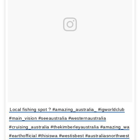
Local fishing spot ? #amazing_australia_ #igworldclub
#main_vision #seeaustralia #westernaustralia
#cruising_australia #thekimberleyaustralia #amazing_wa
#earthofficial #thisiswa #westisbest #australiasnorthwest