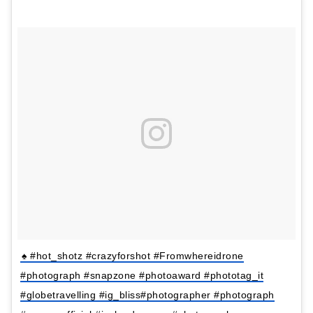
♠️ #hot_shotz #crazyforshot #Fromwhereidrone
#photograph #snapzone #photoaward #phototag_it
#globetravelling #ig_bliss#photographer #photograph