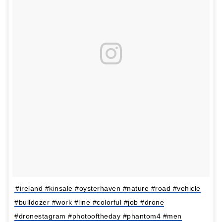
#ireland #kinsale #oysterhaven #nature #road #vehicle
#bulldozer #work #line #colorful #job #drone
#dronestagram #photooftheday #phantom4 #men