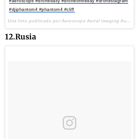
#aeroscope #dronedaily #droneoftheday #dronestagram
#djiphantom4 #phantom4 #cliff
Una foto publicada por Aeroscope Aerial Imaging Au (@gokhankarpat) el
12.Rusia