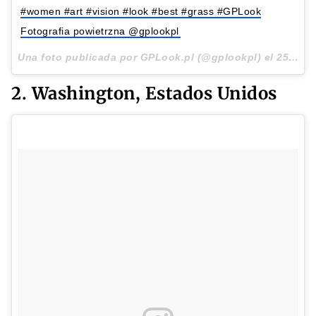
#women #art #vision #look #best #grass #GPLook
Fotografia powietrzna @gplookpl
Una foto publicada por GPLook.pl (@gplookpl) el
25 de Jul de 2016 a la(s) 7:10 PDT
2. Washington, Estados Unidos