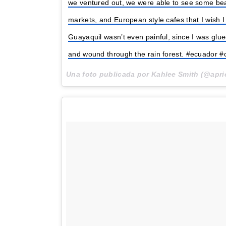
we ventured out, we were able to see some beau
markets, and European style cafes that I wish I
Guayaquil wasn’t even painful, since I was gl
and wound through the rain forest. #ecuador #
Una foto publicada por Kahlee Smith (@apri