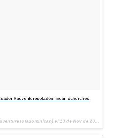
cuador #adventuresofadominican #churches
adventuresofadominican) el
13 de Nov de 2016 a la(s) 7:03 PST