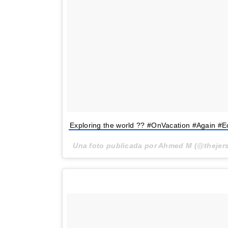
Exploring the world ?? #OnVacation #Again #
Una foto publicada por Ahmed M (@thejers