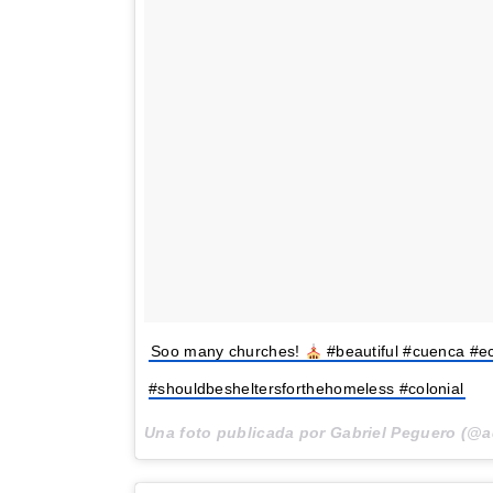
Soo many churches!
#beautiful #cuenca #e
#shouldbesheltersforthehomeless #colonial
Una foto publicada por Gabriel Peguero (@