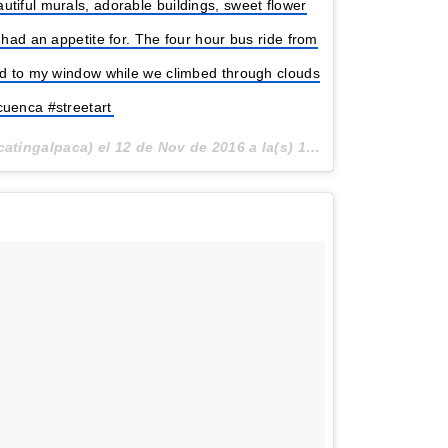
tiful murals, adorable buildings, sweet flower
 had an appetite for. The four hour bus ride from
ued to my window while we climbed through clouds
cuenca #streetart
catingalpaca) el
12 de Nov de 2016 a la(s) 1:54 PST