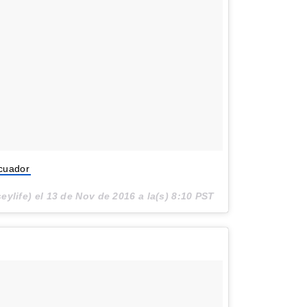
Ecuador
eylife) el
13 de Nov de 2016 a la(s) 8:10 PST