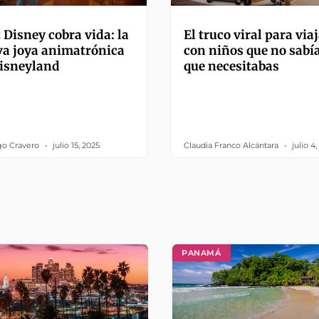
 Disney cobra vida: la
El truco viral para via
a joya animatrónica
con niños que no sabí
isneyland
que necesitabas
go Cravero
julio 15, 2025
Claudia Franco Alcántara
julio 4
PANAMÁ