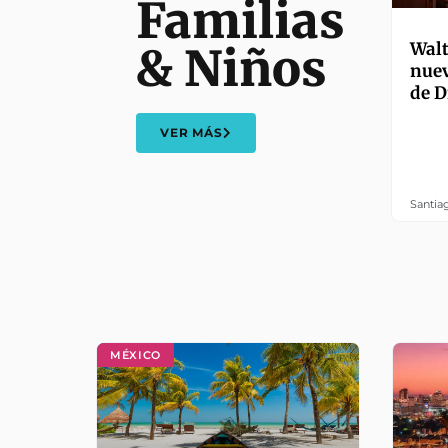
Familias
Walt
& Niños
nuev
de D
VER MÁS
Santia
MÉXICO