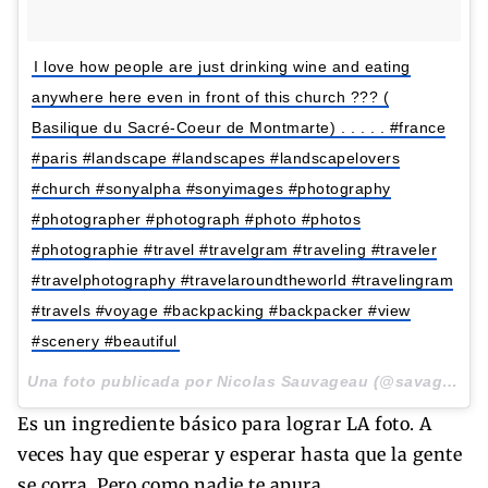
I love how people are just drinking wine and eating
anywhere here even in front of this church ??? (
Basilique du Sacré-Coeur de Montmarte) . . . . . #france
#paris #landscape #landscapes #landscapelovers
#church #sonyalpha #sonyimages #photography
#photographer #photograph #photo #photos
#photographie #travel #travelgram #traveling #traveler
#travelphotography #travelaroundtheworld #travelingram
#travels #voyage #backpacking #backpacker #view
#scenery #beautiful
Una foto publicada por Nicolas Sauvageau (@savage___99) el
Es un ingrediente básico para lograr LA foto. A
veces hay que esperar y esperar hasta que la gente
se corra. Pero como nadie te apura