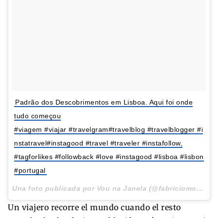
Padrão dos Descobrimentos em Lisboa. Aqui foi onde
tudo começou
#viagem #viajar #travelgram#travelblog #travelblogger #i
nstatravel#instagood #travel #traveler #instafollow,
#tagforlikes #followback #love #instagood #lisboa #lisbon
#portugal
Una foto publicada por Vou na Janela (@fabriciomoura) el
Un viajero recorre el mundo cuando el resto