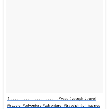
? . . . . . . . . . . . . . . . . . . . . . . #vsco #vscoph #travel
#traveler #adventure #adventurer #travelph #philippines