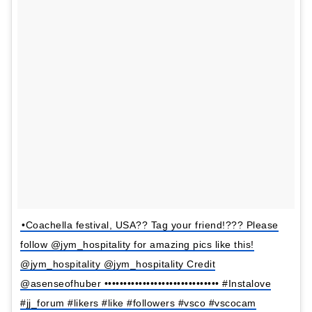
•Coachella festival, USA?? Tag your friend!??? Please
follow @jym_hospitality for amazing pics like this!
@jym_hospitality @jym_hospitality Credit
@asenseofhuber •••••••••••••••••••••••••••••• #Instalove
#jj_forum #likers #like #followers #vsco #vscocam