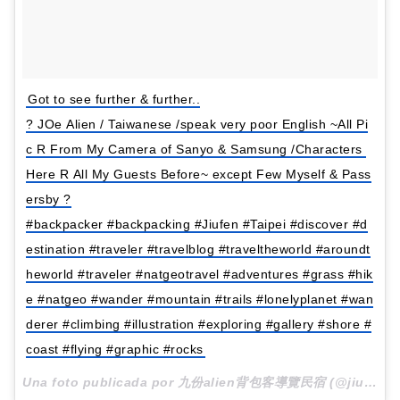
Got to see further & further..
? JOe Alien / Taiwanese /speak very poor English ~All Pi
c R From My Camera of Sanyo & Samsung /Characters
Here R All My Guests Before~ except Few Myself & Pass
ersby ?
#backpacker #backpacking #Jiufen #Taipei #discover #d
estination #traveler #travelblog #traveltheworld #aroundt
heworld #traveler #natgeotravel #adventures #grass #hik
e #natgeo #wander #mountain #trails #lonelyplanet #wan
derer #climbing #illustration #exploring #gallery #shore #
coast #flying #graphic #rocks
Una foto publicada por 九份alien背包客導覽民宿 (@jiufen_tourguide_hostel_2015) el