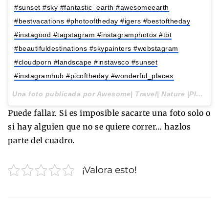
#sunset #sky #fantastic_earth #awesomeearth
#bestvacations #photooftheday #igers #bestoftheday
#instagood #tagstagram #instagramphotos #tbt
#beautifuldestinations #skypainters #webstagram
#cloudporn #landscape #instavsco #sunset
#instagramhub #picoftheday #wonderful_places
Una foto publicada por Awesome| Travel| Nature |Place (@travels_wishlist) el
Puede fallar. Si es imposible sacarte una foto solo o
si hay alguien que no se quiere correr… hazlos
parte del cuadro.
¡Valora esto!