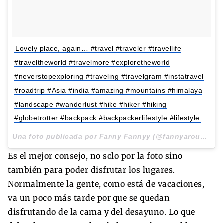
Lovely place, again… #travel #traveler #travellife
#traveltheworld #travelmore #exploretheworld
#neverstopexploring #traveling #travelgram #instatravel
#roadtrip #Asia #india #amazing #mountains #himalaya
#landscape #wanderlust #hike #hiker #hiking
#globetrotter #backpack #backpackerlifestyle #lifestyle
Una foto publicada por Fanny Fannyy (@fannyaroundtheworld) el
Es el mejor consejo, no solo por la foto sino
también para poder disfrutar los lugares.
Normalmente la gente, como está de vacaciones,
va un poco más tarde por que se quedan
disfrutando de la cama y del desayuno. Lo que