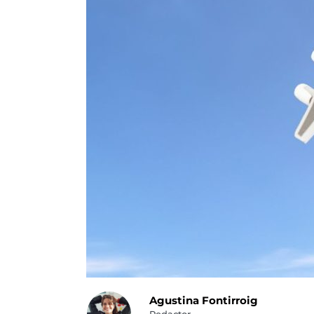
Agustina Fontirroig