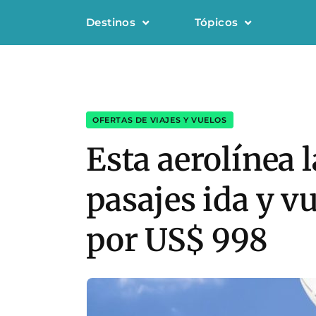
Destinos
Tópicos
OFERTAS DE VIAJES Y VUELOS
Esta aerolínea
pasajes ida y v
por US$ 998