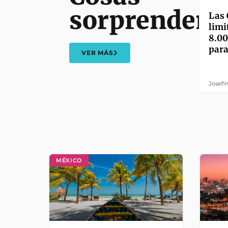
sorprendent
Las 
limi
8.00
para
VER MÁS
Josefi
MÉXICO