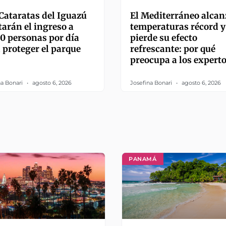
es
Cataratas del Iguazú
El Mediterráneo alcan
tarán el ingreso a
temperaturas récord y
0 personas por día
pierde su efecto
 proteger el parque
refrescante: por qué
preocupa a los expert
na Bonari
agosto 6, 2026
Josefina Bonari
agosto 6, 2026
PANAMÁ