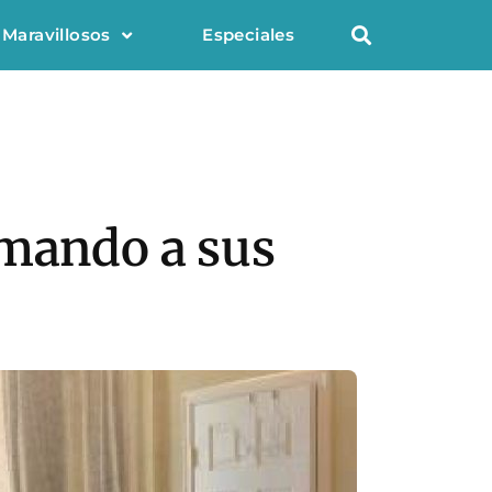
 Maravillosos
Especiales
lmando a sus