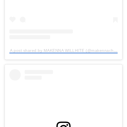
A post shared by MAKENNA WILLHITE (@makennachristinexo)