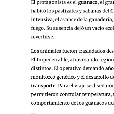
El protagonista es el
guanaco
, el gr
habitó los pastizales y sabanas del
C
intensiva
, el avance de la
ganadería
fuego. Su ausencia dejó un vacío ec
revertirse.
Los animales fueron trasladados des
El Impenetrable, atravesando region
distintos. El operativo demandó
año
monitoreo genético y el desarrollo d
transporte
. Para el viaje se diseñar
permitieron controlar temperatura, r
comportamiento de los guanacos dur