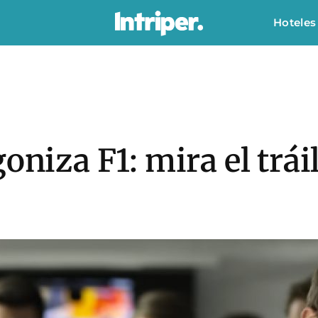
Hoteles
goniza F1: mira el trá