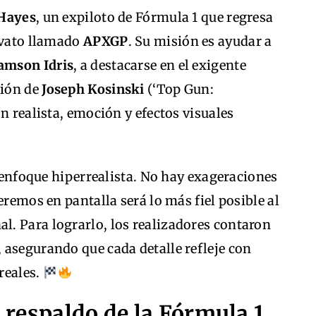
Hayes
, un expiloto de Fórmula 1 que regresa
novato llamado
APXGP
. Su misión es ayudar a
amson Idris
, a destacarse en el exigente
ción de
Joseph Kosinski
(‘Top Gun:
n realista, emoción y efectos visuales
u enfoque hiperrealista. No hay exageraciones
eremos en pantalla será lo más fiel posible al
. Para lograrlo, los realizadores contaron
, asegurando que cada detalle refleje con
 reales.
l respaldo de la Fórmula 1