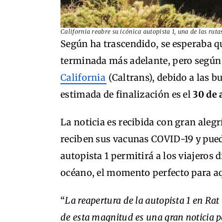
California reabre su icónica autopista 1, una de las rut
Según ha trascendido, se esperaba qu
terminada más adelante, pero segú
California
(Caltrans), debido a las b
estimada de finalización es el
30 de 
La noticia es recibida con gran aleg
reciben sus vacunas COVID-19 y puede
autopista 1 permitirá a los viajeros 
océano, el momento perfecto para aqu
“
La reapertura de la autopista 1 en Ra
de esta magnitud es una gran noticia pa