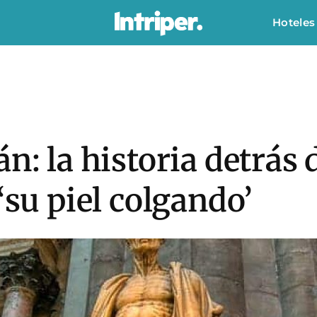
Hoteles
n: la historia detrás d
‘su piel colgando’