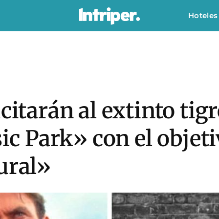
Hoteles
ucitarán al extinto ti
sic Park» con el objet
ural»